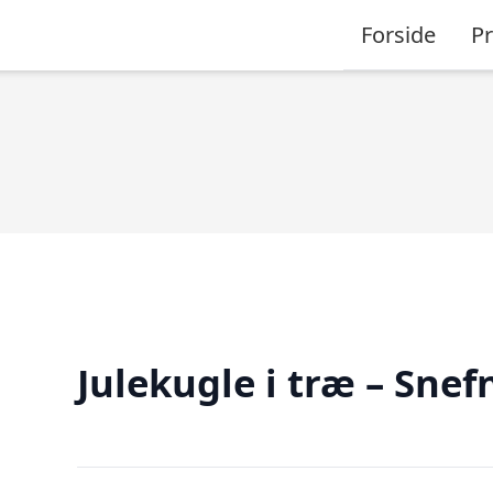
Forside
P
Julekugle i træ – Sne