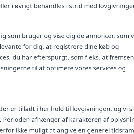
r i øvrigt behandles i strid med lovgivninge
dig som bruger og vise dig de annoncer, som v
evante for dig, at registrere dine køb og
ices, du har efterspurgt, som f.eks. at fremse
ningerne til at optimere vores services og
 er tilladt i henhold til lovgivningen, og vi s
. Perioden afhænger af karakteren af oplysn
rfor ikke muligt at angive en generel tidsr