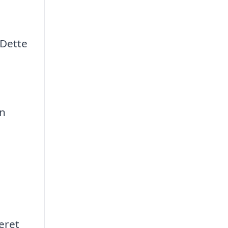
 Dette
en
eret