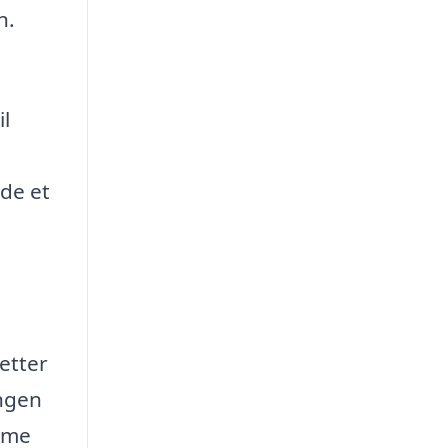
n.
il
nde et
letter
ingen
amme