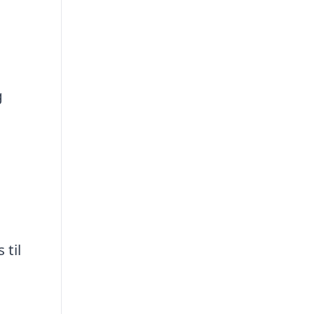
g
 til