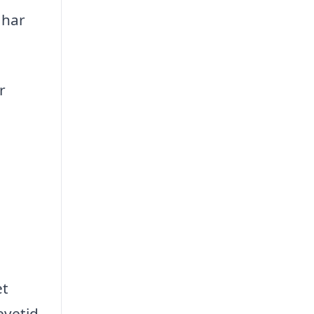
 har
r
et
evetid