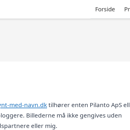
Forside
P
ynt-med-navn.dk
tilhører enten Pilanto ApS ell
loggere. Billederne må ikke gengives uden
partnere eller mig.