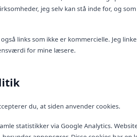
rksomheder, jeg selv kan stå inde for, og som
 også links som ikke er kommercielle. Jeg linke
idensværdi for mine læsere.
itik
cepterer du, at siden anvender cookies.
amle statistikker via Google Analytics. Websit
, herunder annoncører. Disse cookies har en l