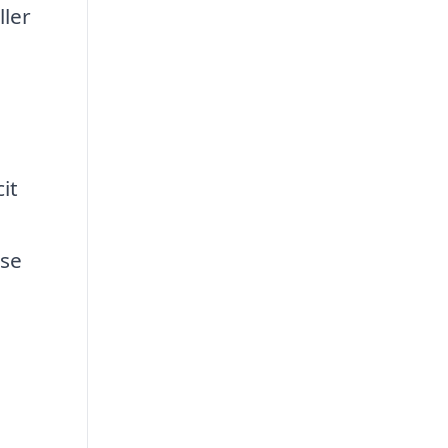
ller
e
it
lse