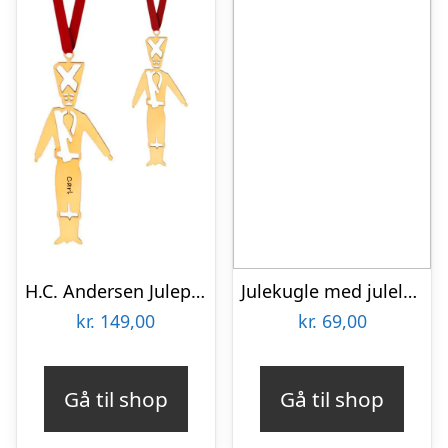
H.C. Andersen Julepynt – Den Lille Tinsoldat – Juleophæng
Julekugle med julelys og navn – akryl
kr.
149,00
kr.
69,00
Gå til shop
Gå til shop