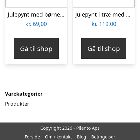
Julepynt med børneengel
Julepynt i træ med gave og navn
kr.
69,00
kr.
119,00
Gå til shop
Gå til shop
Varekategorier
Produkter
Copyright 2026 - Pilanto Aps
Forside
Om / kontakt
Blog
Betingelser