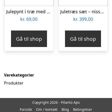
Julepynt i træ med 2 rensdyr
Juletræs sæt – nisser og juletræ med stjerne
kr.
69,00
kr.
399,00
Gå til shop
Gå til shop
Varekategorier
Produkter
Copyright 2026 - Pilanto Aps
Forside
Om / kontakt
Blog
Betingelser