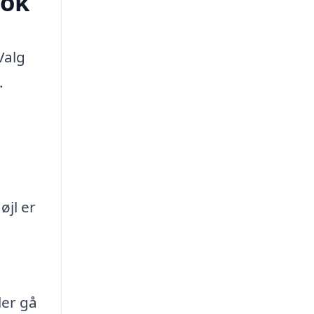
sok
Valg
.
øjl er
ler gå