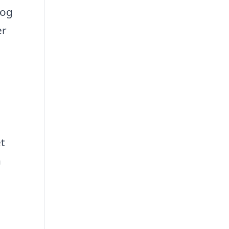
 og
er
et
n