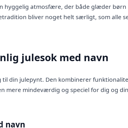
en hyggelig atmosfære, der både glæder børn
etradition bliver noget helt særligt, som alle s
nlig julesok med navn
g til din julepynt. Den kombinerer funktionalit
en mere mindeværdig og speciel for dig og di
d navn