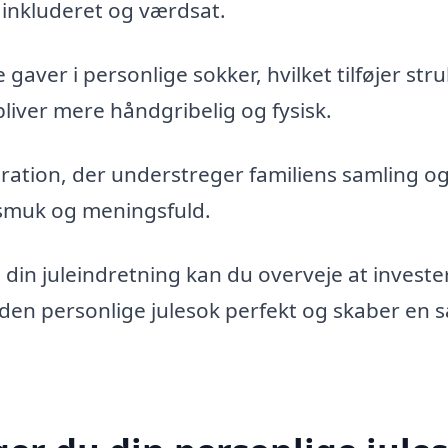
g inkluderet og værdsat.
aver i personlige sokker, hvilket tilføjer str
bliver mere håndgribelig og fysisk.
tion, der understreger familiens samling o
r smuk og meningsfuld.
il din juleindretning kan du overveje at invester
den personlige julesok perfekt og skaber en s