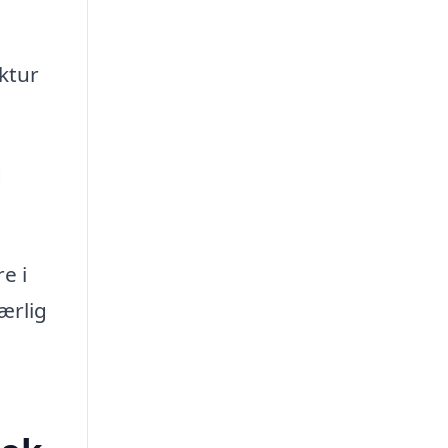
uktur
g
e i
ærlig