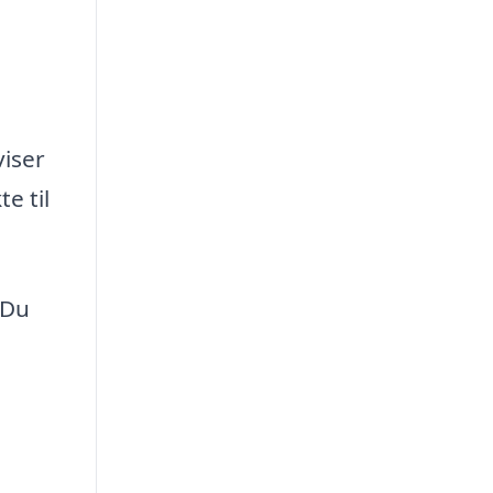
viser
e til
 Du