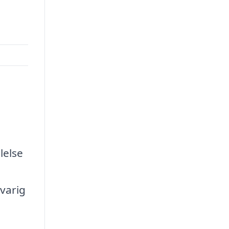
n
lelse
 varig