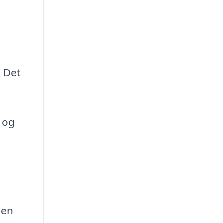
e
. Det
d og
Den