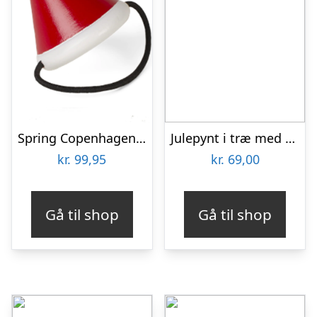
Spring Copenhagen Nissehue
Julepynt i træ med 2 rensdyr
kr.
99,95
kr.
69,00
Gå til shop
Gå til shop