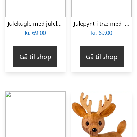
Julekugle med julelys og navn – akryl
Julepynt i træ med lille skov
kr.
69,00
kr.
69,00
Gå til shop
Gå til shop